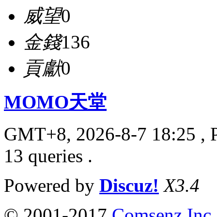
威望
0
金錢
136
貢獻
0
MOMO天堂
GMT+8, 2026-8-7 18:25
, 
13 queries .
Powered by
Discuz!
X3.4
© 2001-2017
Comsenz Inc.