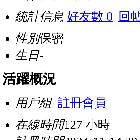
統計信息
好友數 0
|
回帖
性別
保密
生日
-
活躍概況
用戶組
註冊會員
在線時間
127 小時