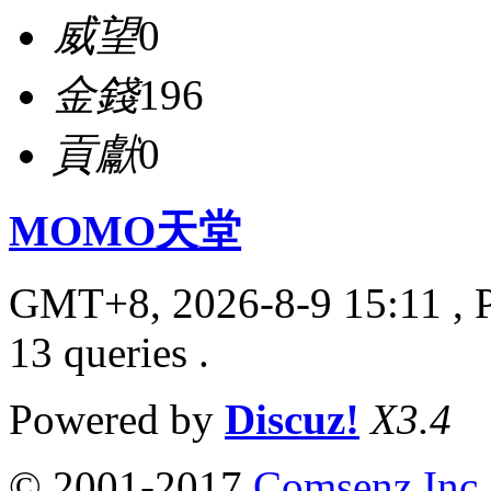
威望
0
金錢
196
貢獻
0
MOMO天堂
GMT+8, 2026-8-9 15:11
, 
13 queries .
Powered by
Discuz!
X3.4
© 2001-2017
Comsenz Inc.