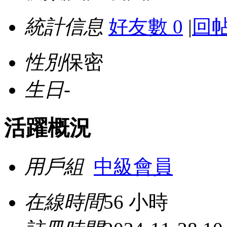
統計信息
好友數 0
|
回帖
性別
保密
生日
-
活躍概況
用戶組
中級會員
在線時間
56 小時