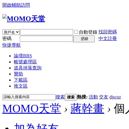
開啟輔助訪問
找回密碼
自動登錄
密碼
中文註冊
登錄
快捷導航
論壇
BBS
帳號處理區
道具掉落查詢
贊助
下載區
推文區
搜索
熱搜:
活動
交友
discuz
搜索
MOMO天堂
›
蔣幹畫
›
個
加為好友