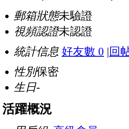
郵箱狀態
未驗證
視頻認證
未認證
統計信息
好友數 0
|
回帖
性別
保密
生日
-
活躍概況