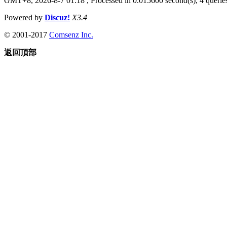
GMT+8, 2026-8-7 01:18
, Processed in 0.015600 second(s), 4 queries
Powered by
Discuz!
X3.4
© 2001-2017
Comsenz Inc.
返回頂部