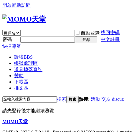
開啟輔助訪問
找回密碼
自動登錄
密碼
中文註冊
登錄
快捷導航
論壇
BBS
帳號處理區
道具掉落查詢
贊助
下載區
推文區
搜索
熱搜:
活動
交友
discuz
搜索
請先登錄後才能繼續瀏覽
MOMO天堂