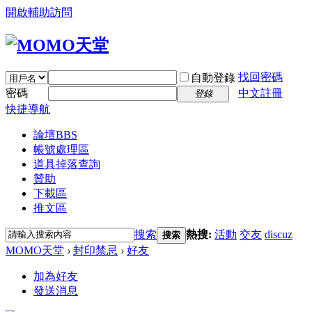
開啟輔助訪問
找回密碼
自動登錄
密碼
中文註冊
登錄
快捷導航
論壇
BBS
帳號處理區
道具掉落查詢
贊助
下載區
推文區
搜索
熱搜:
活動
交友
discuz
搜索
MOMO天堂
›
封印禁忌
›
好友
加為好友
發送消息