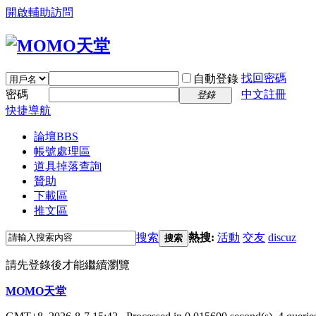
開啟輔助訪問
找回密碼
自動登錄
密碼
中文註冊
登錄
快捷導航
論壇
BBS
帳號處理區
道具掉落查詢
贊助
下載區
推文區
搜索
熱搜:
活動
交友
discuz
搜索
請先登錄後才能繼續瀏覽
MOMO天堂