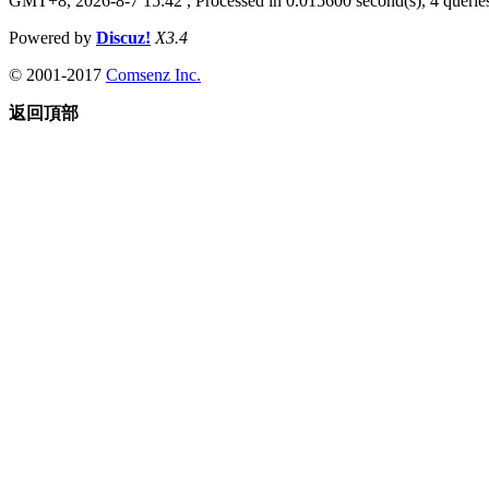
GMT+8, 2026-8-7 15:42
, Processed in 0.015600 second(s), 4 queries
Powered by
Discuz!
X3.4
© 2001-2017
Comsenz Inc.
返回頂部