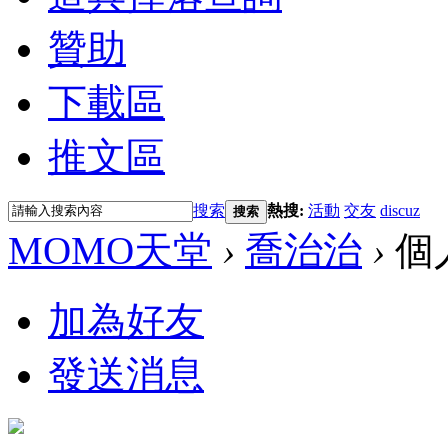
贊助
下載區
推文區
搜索
熱搜:
活動
交友
discuz
搜索
MOMO天堂
›
喬治治
›
個
加為好友
發送消息