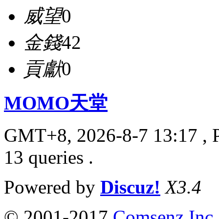
威望
0
金錢
42
貢獻
0
MOMO天堂
GMT+8, 2026-8-7 13:17
, 
13 queries .
Powered by
Discuz!
X3.4
© 2001-2017
Comsenz Inc.