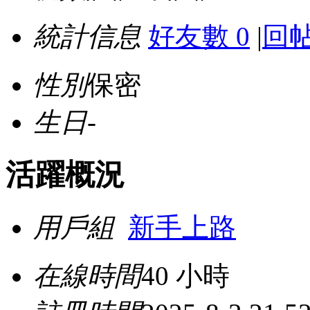
統計信息
好友數 0
|
回帖
性別
保密
生日
-
活躍概況
用戶組
新手上路
在線時間
40 小時