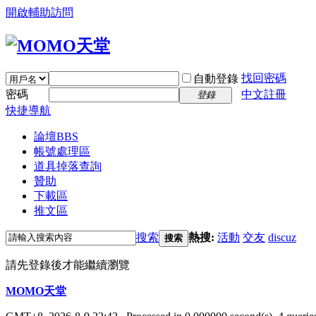
開啟輔助訪問
找回密碼
自動登錄
密碼
中文註冊
登錄
快捷導航
論壇
BBS
帳號處理區
道具掉落查詢
贊助
下載區
推文區
搜索
熱搜:
活動
交友
discuz
搜索
請先登錄後才能繼續瀏覽
MOMO天堂