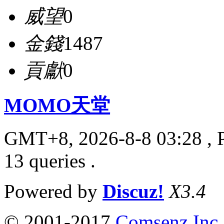
威望
0
金錢
1487
貢獻
0
MOMO天堂
GMT+8, 2026-8-8 03:28
, 
13 queries .
Powered by
Discuz!
X3.4
© 2001-2017
Comsenz Inc.