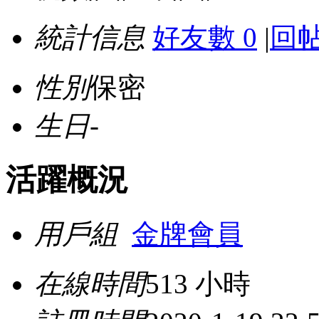
統計信息
好友數 0
|
回帖
性別
保密
生日
-
活躍概況
用戶組
金牌會員
在線時間
513 小時