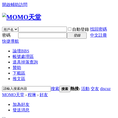
開啟輔助訪問
找回密碼
自動登錄
密碼
中文註冊
登錄
快捷導航
論壇
BBS
帳號處理區
道具掉落查詢
贊助
下載區
推文區
搜索
熱搜:
活動
交友
discuz
搜索
MOMO天堂
›
程琳
›
好友
加為好友
發送消息