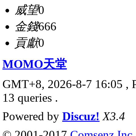
威望
0
金錢
666
貢獻
0
MOMO天堂
GMT+8, 2026-8-7 16:05
, 
13 queries .
Powered by
Discuz!
X3.4
© 2001-2017
Comsenz Inc.