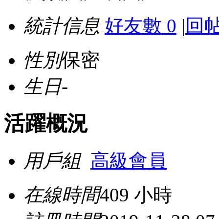
統計信息
好友數 0
|
回帖
性別
保密
生日
-
活躍概況
用戶組
高級會員
在線時間
409 小時