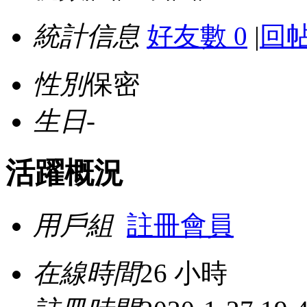
統計信息
好友數 0
|
回帖
性別
保密
生日
-
活躍概況
用戶組
註冊會員
在線時間
26 小時