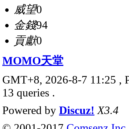
威望
0
金錢
94
貢獻
0
MOMO天堂
GMT+8, 2026-8-7 11:25
, 
13 queries .
Powered by
Discuz!
X3.4
© 2001-2017
Comsenz Inc.