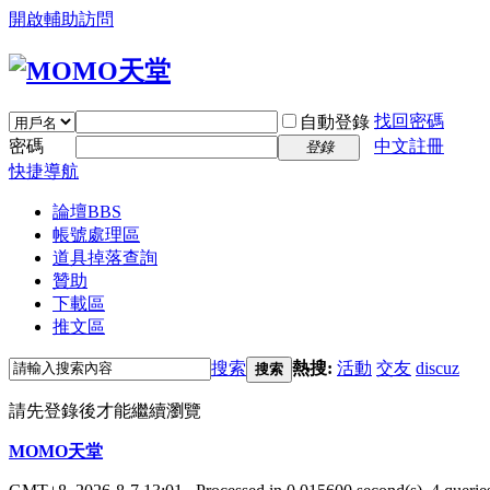
開啟輔助訪問
找回密碼
自動登錄
密碼
中文註冊
登錄
快捷導航
論壇
BBS
帳號處理區
道具掉落查詢
贊助
下載區
推文區
搜索
熱搜:
活動
交友
discuz
搜索
請先登錄後才能繼續瀏覽
MOMO天堂