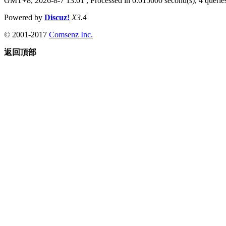
GMT+8, 2026-8-7 13:01
, Processed in 0.015600 second(s), 4 queries
Powered by
Discuz!
X3.4
© 2001-2017
Comsenz Inc.
返回頂部