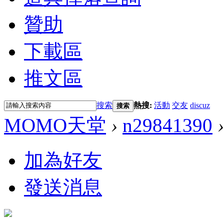
贊助
下載區
推文區
搜索
熱搜:
活動
交友
discuz
搜索
MOMO天堂
›
n29841390
›
加為好友
發送消息