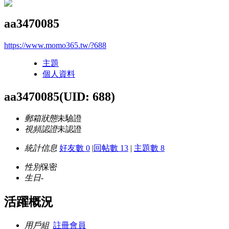
aa3470085
https://www.momo365.tw/?688
主題
個人資料
aa3470085
(UID: 688)
郵箱狀態
未驗證
視頻認證
未認證
統計信息
好友數 0
|
回帖數 13
|
主題數 8
性別
保密
生日
-
活躍概況
用戶組
註冊會員