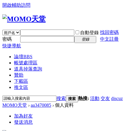
開啟輔助訪問
找回密碼
自動登錄
密碼
中文註冊
登錄
快捷導航
論壇
BBS
帳號處理區
道具掉落查詢
贊助
下載區
推文區
搜索
熱搜:
活動
交友
discuz
搜索
MOMO天堂
›
aa3470085
›
個人資料
加為好友
發送消息