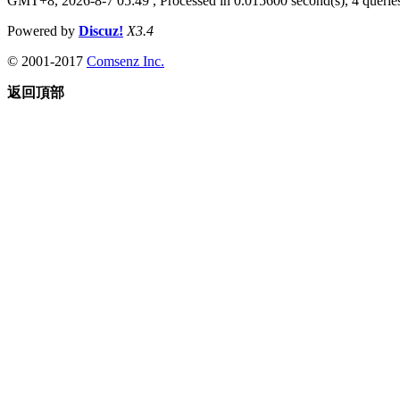
GMT+8, 2026-8-7 05:49
, Processed in 0.015600 second(s), 4 queries
Powered by
Discuz!
X3.4
© 2001-2017
Comsenz Inc.
返回頂部