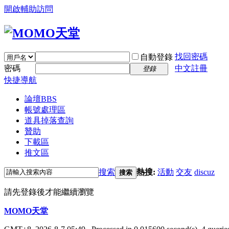
開啟輔助訪問
找回密碼
自動登錄
密碼
中文註冊
登錄
快捷導航
論壇
BBS
帳號處理區
道具掉落查詢
贊助
下載區
推文區
搜索
熱搜:
活動
交友
discuz
搜索
請先登錄後才能繼續瀏覽
MOMO天堂