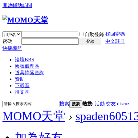
開啟輔助訪問
找回密碼
自動登錄
密碼
中文註冊
登錄
快捷導航
論壇
BBS
帳號處理區
道具掉落查詢
贊助
下載區
推文區
搜索
熱搜:
活動
交友
discuz
搜索
MOMO天堂
›
spaden6051
加為好友