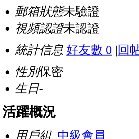
郵箱狀態
未驗證
視頻認證
未認證
統計信息
好友數 0
|
回帖
性別
保密
生日
-
活躍概況
用戶組
中級會員