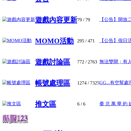
遊戲內容更新
【公告】開放二~
79
/ 79
MOMO活動
【公告】假日
295
/ 471
遊戲討論區
無法雙開；有人有
772
/ 2763
帳號處理區
GG...有空幫處理一
1274
/ 7325
推文區
臺 北 萬 華 約 妹 加
6
/ 6