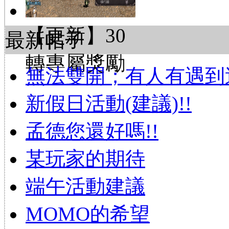
【更新】30
最新帖子
轉專屬獎勵
無法雙開；有人有遇到
新假日活動(建議)!!
孟德您還好嗎!!
某玩家的期待
端午活動建議
MOMO的希望