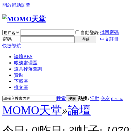
開啟輔助訪問
找回密碼
自動登錄
密碼
中文註冊
登錄
快捷導航
論壇
BBS
帳號處理區
道具掉落查詢
贊助
下載區
推文區
搜索
熱搜:
活動
交友
discuz
搜索
MOMO天堂
»
論壇
今日:
0
|
昨日:
3
|
帖子:
1070