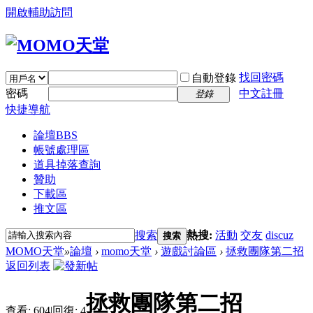
開啟輔助訪問
找回密碼
自動登錄
密碼
中文註冊
登錄
快捷導航
論壇
BBS
帳號處理區
道具掉落查詢
贊助
下載區
推文區
搜索
熱搜:
活動
交友
discuz
搜索
MOMO天堂
»
論壇
›
momo天堂
›
遊戲討論區
›
拯救團隊第二招
返回列表
拯救團隊第二招
查看:
604
|
回復:
4