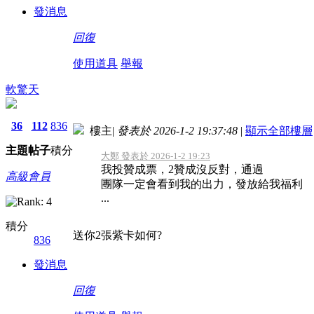
發消息
回復
使用道具
舉報
軟驚天
36
112
836
樓主
|
發表於 2026-1-2 19:37:48
|
顯示全部樓層
主題
帖子
積分
大鄭 發表於 2026-1-2 19:23
我投贊成票，2贊成沒反對，通過
高級會員
團隊一定會看到我的出力，發放給我福利
...
積分
送你2張紫卡如何?
836
發消息
回復