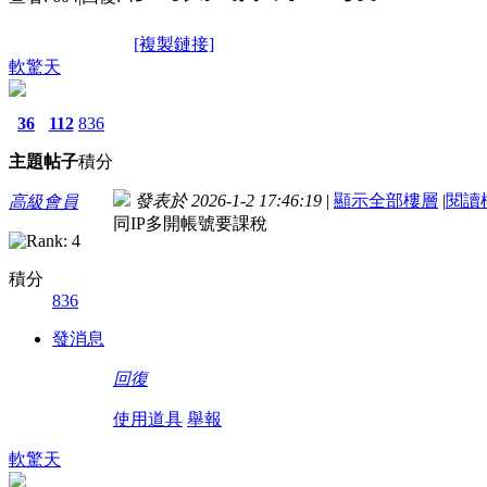
[複製鏈接]
軟驚天
36
112
836
主題
帖子
積分
發表於 2026-1-2 17:46:19
|
顯示全部樓層
|
閱讀
高級會員
同IP多開帳號要課稅
積分
836
發消息
回復
使用道具
舉報
軟驚天