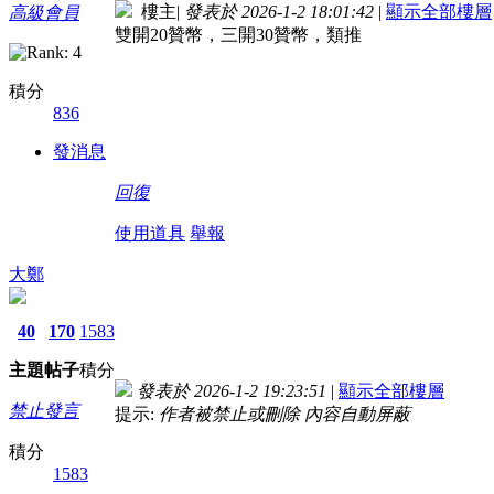
樓主
|
發表於 2026-1-2 18:01:42
|
顯示全部樓層
高級會員
雙開20贊幣，三開30贊幣，類推
積分
836
發消息
回復
使用道具
舉報
大鄭
40
170
1583
主題
帖子
積分
發表於 2026-1-2 19:23:51
|
顯示全部樓層
禁止發言
提示:
作者被禁止或刪除 內容自動屏蔽
積分
1583