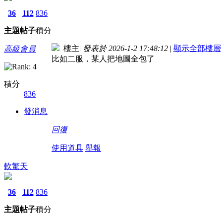
36
112
836
主題
帖子
積分
樓主
|
發表於 2026-1-2 17:48:12
|
顯示全部樓層
高級會員
比如二服，某人把地圖全包了
積分
836
發消息
回復
使用道具
舉報
軟驚天
36
112
836
主題
帖子
積分