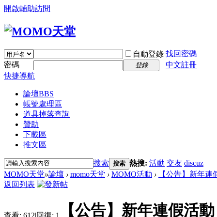
開啟輔助訪問
找回密碼
自動登錄
密碼
中文註冊
登錄
快捷導航
論壇
BBS
帳號處理區
道具掉落查詢
贊助
下載區
推文區
搜索
熱搜:
活動
交友
discuz
搜索
MOMO天堂
»
論壇
›
momo天堂
›
MOMO活動
›
【公告】新年連
返回列表
【公告】新年連假活動
查看:
612
|
回復:
1