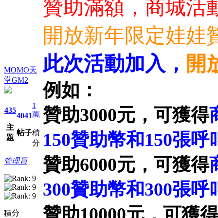
贊助滿額，商城活動
開放新年限定娃娃
此次活動加入，
開
MOMO天
堂GM2
例如：
1
贊助3000元，可獲得
435
萬
4041
主
帖子
積
150贊助幣
和150張
呼
題
分
贊助6000元，可獲得
管理員
300贊助幣
和300張
呼
贊助10000元，可獲
積分