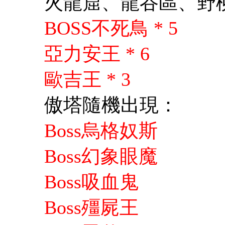
火龍窟、龍谷區、野柳
BOSS不死鳥 * 5
亞力安王 * 6
歐吉王 * 3
傲塔隨機出現：
Boss烏格奴斯
Boss幻象眼魔
Boss吸血鬼
Boss殭屍王