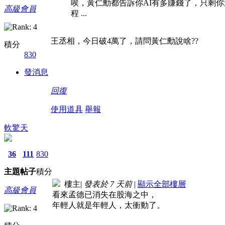
唉，黃仁勳都告訴你AI有多賺錢了，只剩
高級會員
程 ...
王丞相，今日破4萬了，請問黃仁勳說啥??
積分
830
發消息
回復
使用道具
舉報
軟驚天
36
111
830
主題
帖子
積分
樓主
|
發表於
7 天前
|
顯示全部樓層
高級會員
看來孟德已消失在股海之中，
年輕人就是年輕人，太衝動了。