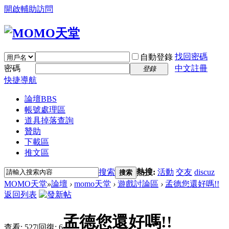
開啟輔助訪問
找回密碼
自動登錄
密碼
中文註冊
登錄
快捷導航
論壇
BBS
帳號處理區
道具掉落查詢
贊助
下載區
推文區
搜索
熱搜:
活動
交友
discuz
搜索
MOMO天堂
»
論壇
›
momo天堂
›
遊戲討論區
›
孟德您還好嗎!!
返回列表
孟德您還好嗎!!
查看:
527
|
回復:
6