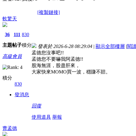
[複製鏈接]
軟驚天
36
111
830
主題
帖子
積分
發表於 2026-6-28 08:29:04
|
顯示全部樓層
|
閱
孟德您沒事吧!!
高級會員
孟德您不要嚇我阿孟德!!
股海無涯，股盡肝來，
大家快來MOMO買一波，穩賺不賠。
積分
830
發消息
回復
使用道具
舉報
曹孟德