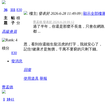
36
111
830
樓主
|
發表於 2026-6-28 11:49:09
|
顯示全部樓
主
帖
積
曹孟德 發表於 2026-6-28 09:12
題
子
分
過了半年，你還是那麼不長進，只會在網路
都 ...
高級會員
恩，看到你還能生龍活虎的打字，我就安心了，
積分
記住!健康才是無價，千萬不要窮的只剩下錢。
830
發消息
回復
使用道具
舉報
曹孟德
1
10
41