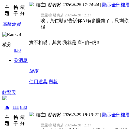
樓主
|
發表於 2026-6-28 17:24:44
|
顯示全部樓
主
帖
積
題
子
分
曹孟德 發表於 2026-6-28 12:27
唉，黃仁勳都告訴你AI有多賺錢了，只剩
高級會員
程 ...
實不相瞞，其實 我就是 唐~伯~虎!!
積分
830
發消息
回復
使用道具
舉報
軟驚天
36
111
830
樓主
|
發表於 2026-7-29 18:10:21
|
顯示全部樓
主
帖
積
題
子
分
曹孟德 發表於 2026-6-28 12:27