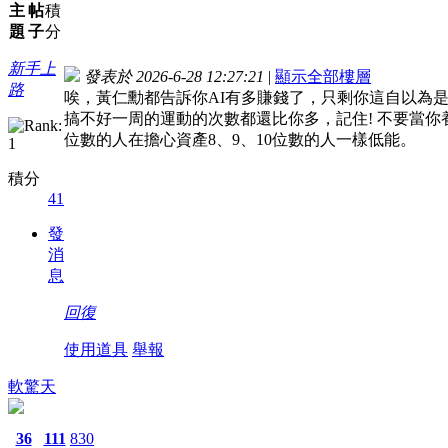
主
帖
積
題
子
分
新手上
發表於 2026-6-28 12:27:21
|
顯示全部樓層
路
唉，黃仁勳都告訴你AI有多賺錢了，只剩你這自以為
搞不好一周的運動的次數都還比你多，記住! 不要當你
位數的人在擔心資產8、9、10位數的人一樣低能。
積分
41
發
消
息
回復
使用道具
舉報
軟驚天
36
111
830