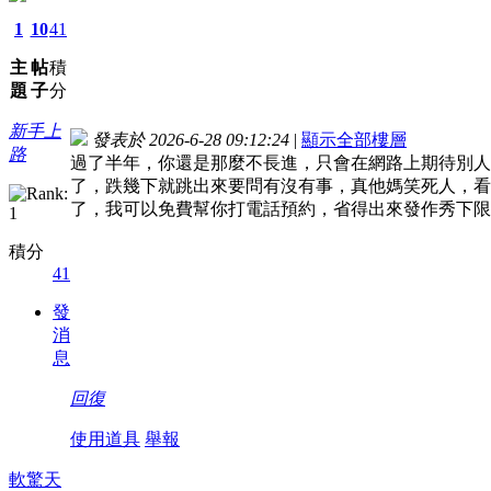
1
10
41
主
帖
積
題
子
分
新手上
發表於 2026-6-28 09:12:24
|
顯示全部樓層
路
過了半年，你還是那麼不長進，只會在網路上期待別人
了，跌幾下就跳出來要問有沒有事，真他媽笑死人，看
了，我可以免費幫你打電話預約，省得出來發作秀下限
積分
41
發
消
息
回復
使用道具
舉報
軟驚天