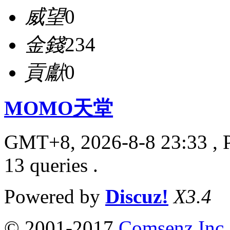
威望
0
金錢
234
貢獻
0
MOMO天堂
GMT+8, 2026-8-8 23:33
, 
13 queries .
Powered by
Discuz!
X3.4
© 2001-2017
Comsenz Inc.