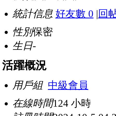
統計信息
好友數 0
|
回帖
性別
保密
生日
-
活躍概況
用戶組
中級會員
在線時間
124 小時