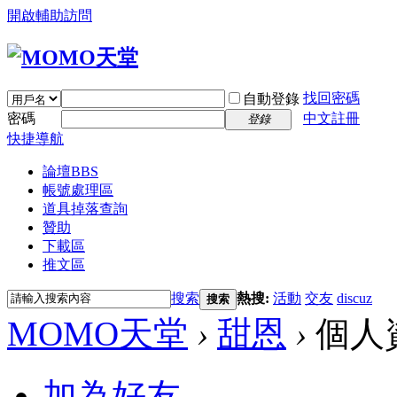
開啟輔助訪問
找回密碼
自動登錄
密碼
中文註冊
登錄
快捷導航
論壇
BBS
帳號處理區
道具掉落查詢
贊助
下載區
推文區
搜索
熱搜:
活動
交友
discuz
搜索
MOMO天堂
›
甜恩
›
個人
加為好友