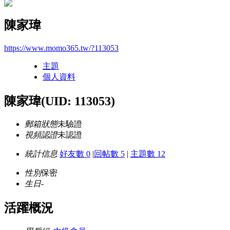
陳家瑋
https://www.momo365.tw/?113053
主題
個人資料
陳家瑋
(UID: 113053)
郵箱狀態
未驗證
視頻認證
未認證
統計信息
好友數 0
|
回帖數 5
|
主題數 12
性別
保密
生日
-
活躍概況