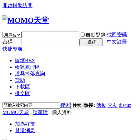
開啟輔助訪問
找回密碼
自動登錄
密碼
中文註冊
登錄
快捷導航
論壇
BBS
帳號處理區
道具掉落查詢
贊助
下載區
推文區
搜索
熱搜:
活動
交友
discuz
搜索
MOMO天堂
›
陳家瑋
›
個人資料
加為好友
發送消息