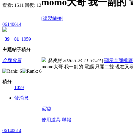
momo大哥 我一副的
查看:
1511
|
回復:
12
[複製鏈接]
06140614
39
81
1059
主題
帖子
積分
金牌會員
發表於 2026-3-24 11:34:24
|
顯示全部樓層
momo大哥 我一副的 電腦 只開二雙 現在又
積分
1059
發消息
回復
使用道具
舉報
06140614