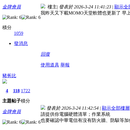
金牌會員
樓主
|
發表於 2026-3-24 11:41:23
|
顯示全
我昨天又下載MOMO天堂軟體也更新了 早
積分
1059
發消息
回復
使用道具
舉報
豬爸比
4
118
1722
主題
帖子
積分
發表於 2026-3-24 11:42:54
|
顯示全部樓層
金牌會員
請提供你電腦硬體清單；作業系統
也要確認中華電信有沒有防火牆、防駭等加