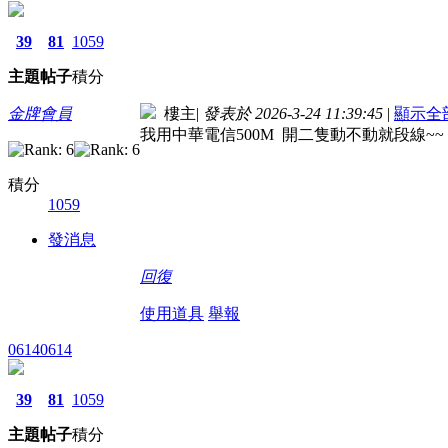
39
81
1059
主題
帖子
積分
金牌會員
樓主
|
發表於 2026-3-24 11:39:45
|
顯示全
我用中華電信500M 開二隻動不動就段線~
積分
1059
發消息
回復
使用道具
舉報
06140614
39
81
1059
主題
帖子
積分