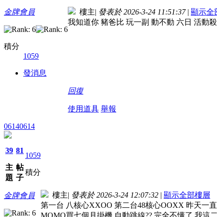
金牌會員
樓主
|
發表於 2026-3-24 11:51:37
|
顯示全
我知道你 豬爸比 玩一副 動不動 六日 活動
積分
1059
發消息
回復
使用道具
舉報
06140614
39
81
1059
主
帖
積分
題
子
樓主
|
發表於 2026-3-24 12:07:32
|
顯示全部樓層
金牌會員
第一台 八核心XXOO 第二台48核心OOXX 昨天一直
MOMO買七個月掛機 自動跳線?? 完全不懂了 我這二台