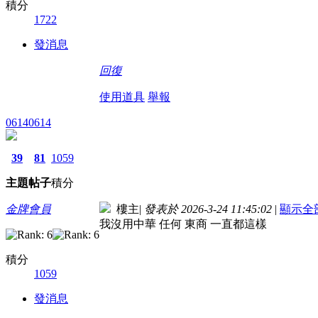
積分
1722
發消息
回復
使用道具
舉報
06140614
39
81
1059
主題
帖子
積分
金牌會員
樓主
|
發表於 2026-3-24 11:45:02
|
顯示全
我沒用中華 任何 東商 一直都這樣
積分
1059
發消息