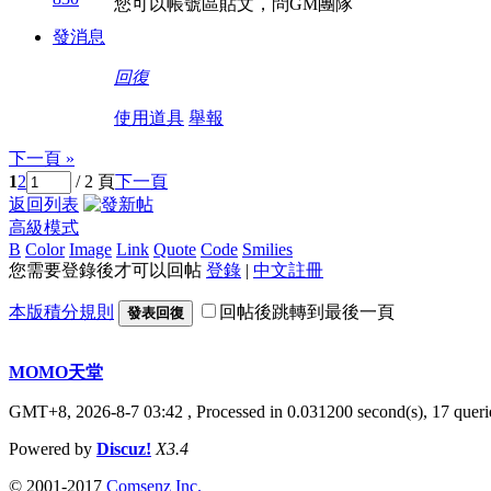
您可以帳號區貼文，問GM團隊
發消息
回復
使用道具
舉報
下一頁 »
1
2
/ 2 頁
下一頁
返回列表
高級模式
B
Color
Image
Link
Quote
Code
Smilies
您需要登錄後才可以回帖
登錄
|
中文註冊
本版積分規則
回帖後跳轉到最後一頁
發表回復
MOMO天堂
GMT+8, 2026-8-7 03:42
, Processed in 0.031200 second(s), 17 querie
Powered by
Discuz!
X3.4
© 2001-2017
Comsenz Inc.