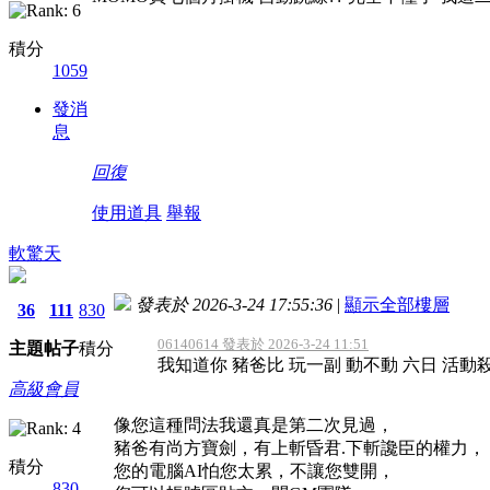
積分
1059
發消
息
回復
使用道具
舉報
軟驚天
發表於 2026-3-24 17:55:36
|
顯示全部樓層
36
111
830
06140614 發表於 2026-3-24 11:51
主題
帖子
積分
我知道你 豬爸比 玩一副 動不動 六日 活動
高級會員
像您這種問法我還真是第二次見過，
豬爸有尚方寶劍，有上斬昏君.下斬讒臣的權力，
積分
您的電腦AI怕您太累，不讓您雙開，
830