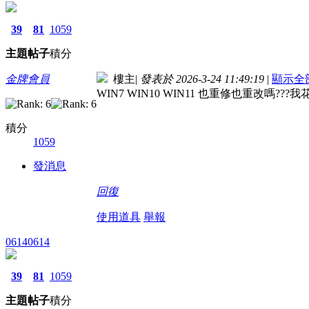
39
81
1059
主題
帖子
積分
金牌會員
樓主
|
發表於 2026-3-24 11:49:19
|
顯示全
WIN7 WIN10 WIN11 也重修也重改嗎???
積分
1059
發消息
回復
使用道具
舉報
06140614
39
81
1059
主題
帖子
積分