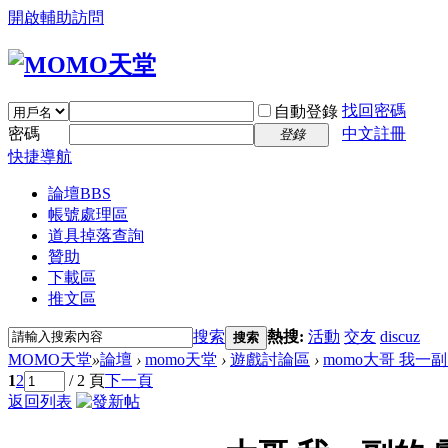
開啟輔助訪問
找回密碼
自動登錄
密碼
中文註冊
登錄
快捷導航
論壇
BBS
帳號處理區
道具掉落查詢
贊助
下載區
推文區
搜索
熱搜:
活動
交友
discuz
搜索
MOMO天堂
»
論壇
›
momo天堂
›
遊戲討論區
›
momo大哥 我一副
1
2
/ 2 頁
下一頁
返回列表