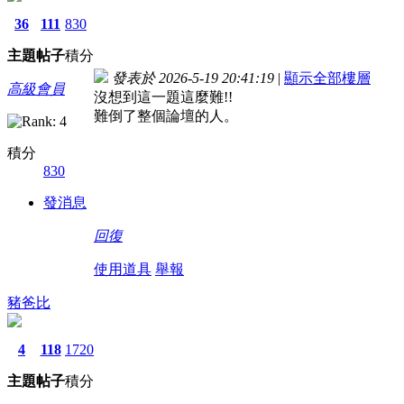
36
111
830
主題
帖子
積分
發表於 2026-5-19 20:41:19
|
顯示全部樓層
高級會員
沒想到這一題這麼難!!
難倒了整個論壇的人。
積分
830
發消息
回復
使用道具
舉報
豬爸比
4
118
1720
主題
帖子
積分