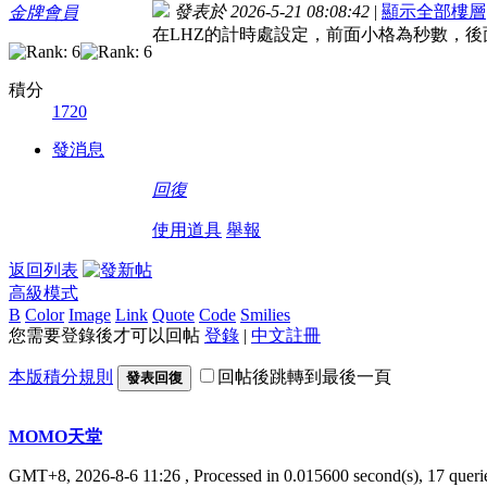
發表於 2026-5-21 08:08:42
|
顯示全部樓層
金牌會員
在LHZ的計時處設定，前面小格為秒數，
積分
1720
發消息
回復
使用道具
舉報
返回列表
高級模式
B
Color
Image
Link
Quote
Code
Smilies
您需要登錄後才可以回帖
登錄
|
中文註冊
本版積分規則
回帖後跳轉到最後一頁
發表回復
MOMO天堂
GMT+8, 2026-8-6 11:26
, Processed in 0.015600 second(s), 17 querie