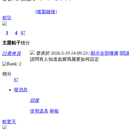
[複製鏈接]
郁兒
3
4
87
主題
帖子
積分
發表於 2026-5-19 14:09:23
|
顯示全部樓層
|
閱
註冊會員
請問有人知道血腥瑪麗要如何設定
積分
87
發消息
回復
使用道具
舉報
軟驚天