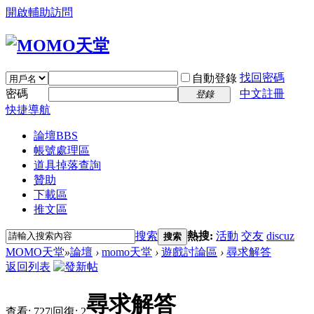
開啟輔助訪問
找回密碼
自動登錄
密碼
中文註冊
登錄
快捷導航
論壇
BBS
帳號處理區
道具掉落查詢
贊助
下載區
推文區
搜索
熱搜:
活動
交友
discuz
搜索
MOMO天堂
»
論壇
›
momo天堂
›
遊戲討論區
›
尋求解答
返回列表
尋求解答
查看:
727
|
回復:
2